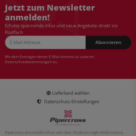
Jetzt zum Newsletter
anmelden!
Erhalte spannende Infos und neue Angebote direkt ins
Postfach
Abonnieren
Newsletter Abonnieren
Mit dem Eintragen deiner E-Mail stimmst du unseren
Datenschutzbestimmungen
zu.
Lieferland wählen
Datenschutz-Einstellungen
Pipercross entwickelt schon seit über 35 Jahren High Performance