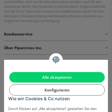
Sportluftfilter nicht nur für den Motorsport, sondern auch für den
heimischen Markt. Mit Firmensitz in Northampton, England befindet
sich die Firma Pipercross in einem der etabliertesten Länder für den
Rennsport. Die bekanntesten Wettbewerbs-Motoren stammen aus
englischer Entwicklung und Fertigung.
Kundenservice
Über Pipercross Inc.
Informationen
Gesetzliche Informationen
Alle akzeptieren
Konfigurieren
Wie wir Cookies & Co nutzen
Onlinehandel basiert auf Vertrauen:
Durch Klicken auf „Alle akzeptieren“ gestatten Sie den