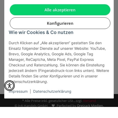
Gesetzliche Informationen
Alle akzeptieren
Konfigurieren
Wie wir Cookies & Co nutzen
Onlinehandel basiert auf Vertrauen:
Durch Klicken auf „Alle akzeptieren“ gestatten Sie den
Einsatz folgender Dienste auf unserer Website: YouTube,
Sicher bezahlen via:
Brevo, Google Analytics, Google Ads, Google Tag
Manager, ReCaptcha, Meta Pixel, PayPal Express
Checkout und Ratenzahlung. Sie können die Einstellung
jederzeit ändern (Fingerabdruck-Icon links unten). Weitere
Details finden Sie unter
Konfigurieren
und in unserer
Datenschutzerklärung
.
Impressum
|
Datenschutzerklärung
* Alle Preise inkl. gesetzlicher USt., zzgl.
Versand
© J+A Handels GmbH
Perfected by
Dreizack Medien.
Powered by
JTL-Shop