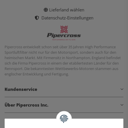
Lieferland wählen
Datenschutz-Einstellungen
Pipercross entwickelt schon seit über 35 Jahren High Performance
Sportluftfilter nicht nur für den Motorsport, sondern auch für den
heimischen Markt. Mit Firmensitz in Northampton, England befindet
sich die Firma Pipercross in einem der etabliertesten Länder für den
Rennsport. Die bekanntesten Wettbewerbs-Motoren stammen aus
englischer Entwicklung und Fertigung.
Kundenservice
Über Pipercross Inc.
Informationen