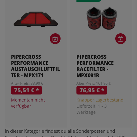
PIPERCROSS
PIPERCROSS
PERFORMANCE
PERFORMANCE
AUSTAUSCHLUFTFIL
RACEFILTER -
TER - MPX171
MPX091R
Alter Preis: 83,90 €
Alter Preis: 161,90 €
75,51 €
*
76,95 €
*
Momentan nicht
Knapper Lagerbestand
verfügbar
Lieferzeit:
1 - 3
Werktage
In dieser Kategorie findest du alle Sonderposten und