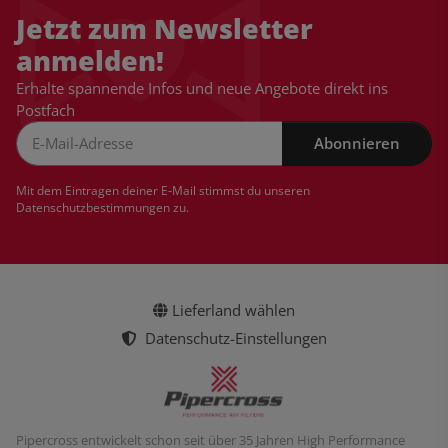
Jetzt zum Newsletter
anmelden!
Erhalte spannende Infos und neue Angebote direkt ins
Postfach
Abonnieren
Newsletter Abonnieren
Mit dem Eintragen deiner E-Mail stimmst du unseren
Datenschutzbestimmungen
zu.
Lieferland wählen
Datenschutz-Einstellungen
Pipercross entwickelt schon seit über 35 Jahren High Performance