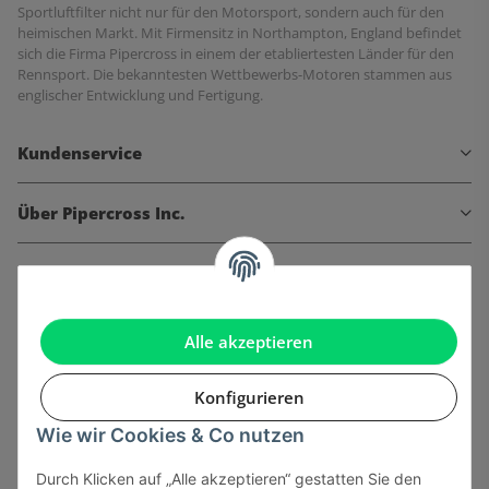
Sportluftfilter nicht nur für den Motorsport, sondern auch für den
heimischen Markt. Mit Firmensitz in Northampton, England befindet
sich die Firma Pipercross in einem der etabliertesten Länder für den
Rennsport. Die bekanntesten Wettbewerbs-Motoren stammen aus
englischer Entwicklung und Fertigung.
Kundenservice
Über Pipercross Inc.
Informationen
Gesetzliche Informationen
Alle akzeptieren
Konfigurieren
Wie wir Cookies & Co nutzen
Onlinehandel basiert auf Vertrauen:
Durch Klicken auf „Alle akzeptieren“ gestatten Sie den