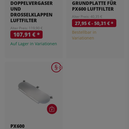
DOPPELVERGASER
GRUNDPLATTE FÜR
UND
PX600 LUFTFILTER
DROSSELKLAPPEN
Alter Preis: 40,35 €
LUFTFILTER
27,95 € -
50,31 €
*
Alter Preis: 119,90 €
Bestellbar in
107,91 €
*
Variationen
Auf Lager in Variationen
PX600