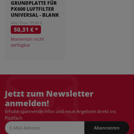
GRUNDPLATTE FÜR
PX600 LUFTFILTER
UNIVERSAL - BLANK
Alter Preis: 55,90 €
50,31 €
*
Momentan nicht
verfügbar
Jetzt zum Newsletter
anmelden!
Erhalte spannende Infos und neue Angebote direkt ins
Postfach
Abonnieren