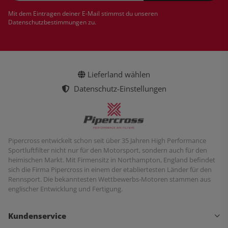
Newsletter Abonnieren
Mit dem Eintragen deiner E-Mail stimmst du unseren
Datenschutzbestimmungen
zu.
Lieferland wählen
Datenschutz-Einstellungen
Pipercross entwickelt schon seit über 35 Jahren High Performance
Sportluftfilter nicht nur für den Motorsport, sondern auch für den
heimischen Markt. Mit Firmensitz in Northampton, England befindet
sich die Firma Pipercross in einem der etabliertesten Länder für den
Rennsport. Die bekanntesten Wettbewerbs-Motoren stammen aus
englischer Entwicklung und Fertigung.
Kundenservice