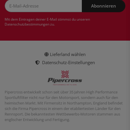
Abonnieren
Newsletter Abonnieren
Mit dem Eintragen deiner E-Mail stimmst du unseren
Datenschutzbestimmungen
zu.
Lieferland wählen
Datenschutz-Einstellungen
Pipercross entwickelt schon seit über 35 Jahren High Performance
Sportluftfilter nicht nur für den Motorsport, sondern auch für den
heimischen Markt. Mit Firmensitz in Northampton, England befindet
sich die Firma Pipercross in einem der etabliertesten Länder für den
Rennsport. Die bekanntesten Wettbewerbs-Motoren stammen aus
englischer Entwicklung und Fertigung.