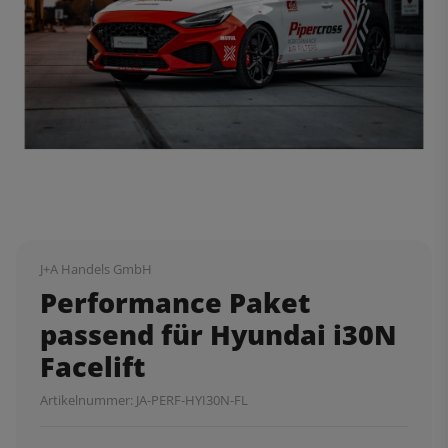
J+A Handels GmbH
Performance Paket
passend für Hyundai i30N
Facelift
Artikelnummer:
JA-PERF-HYI30N-FL