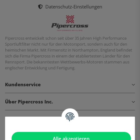
Datenschutz-Einstellungen
Pipercross entwickelt schon seit über 35 Jahren High Performance
Sportluftfilter nicht nur für den Motorsport, sondern auch für den
heimischen Markt. Mit Firmensitz in Northampton, England befindet
sich die Firma Pipercross in einem der etabliertesten Länder für den
Rennsport. Die bekanntesten Wettbewerbs-Motoren stammen aus
englischer Entwicklung und Fertigung.
Kundenservice
Über Pipercross Inc.
Informationen
Gesetzliche Informationen
Alle akzeptieren