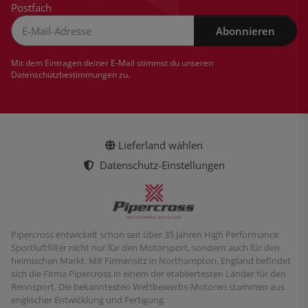
Postfach
Abonnieren
Newsletter Abonnieren
Mit dem Eintragen deiner E-Mail stimmst du unseren
Datenschutzbestimmungen
zu.
Lieferland wählen
Datenschutz-Einstellungen
Pipercross entwickelt schon seit über 35 Jahren High Performance
Sportluftfilter nicht nur für den Motorsport, sondern auch für den
heimischen Markt. Mit Firmensitz in Northampton, England befindet
sich die Firma Pipercross in einem der etabliertesten Länder für den
Rennsport. Die bekanntesten Wettbewerbs-Motoren stammen aus
englischer Entwicklung und Fertigung.