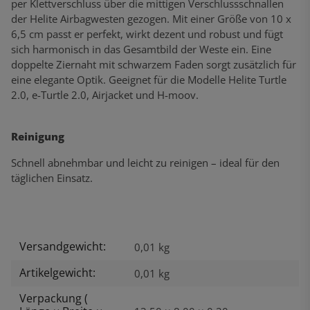
per Klettverschluss über die mittigen Verschlussschnallen
der Helite Airbagwesten gezogen. Mit einer Größe von 10 x
6,5 cm passt er perfekt, wirkt dezent und robust und fügt
sich harmonisch in das Gesamtbild der Weste ein. Eine
doppelte Ziernaht mit schwarzem Faden sorgt zusätzlich für
eine elegante Optik. Geeignet für die Modelle Helite Turtle
2.0, e-Turtle 2.0, Airjacket und H-moov.
Reinigung
Schnell abnehmbar und leicht zu reinigen – ideal für den
täglichen Einsatz.
Versandgewicht:
Produkteigenschaft
Wert
0,01 kg
Artikelgewicht:
0,01
kg
Verpackung (