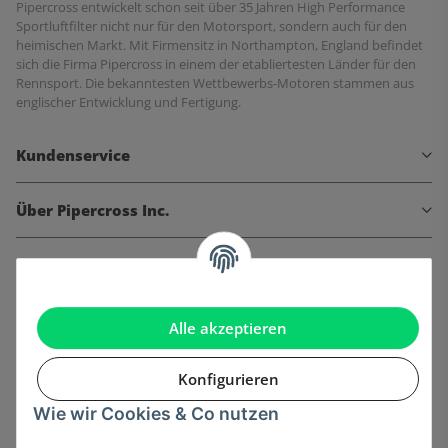
Pipercross entwickelt schon seit über 35 Jahren High Performance
Sportluftfilter nicht nur für den Motorsport, sondern auch für den
heimischen Markt. Mit Firmensitz in Northampton, England befindet
sich die Firma Pipercross in einem der etabliertesten Länder für den
Rennsport. Die bekanntesten Wettbewerbs-Motoren stammen aus
englischer Entwicklung und Fertigung.
Kundenservice
Über Pipercross Inc.
Informationen
Gesetzliche Informationen
Alle akzeptieren
Konfigurieren
Wie wir Cookies & Co nutzen
Onlinehandel basiert auf Vertrauen: