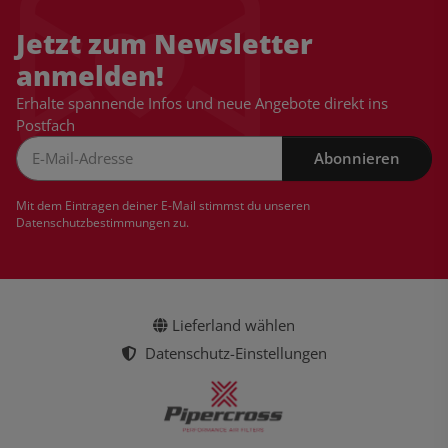
Jetzt zum Newsletter
anmelden!
Erhalte spannende Infos und neue Angebote direkt ins
Postfach
Abonnieren
Newsletter Abonnieren
Mit dem Eintragen deiner E-Mail stimmst du unseren
Datenschutzbestimmungen
zu.
Lieferland wählen
Datenschutz-Einstellungen