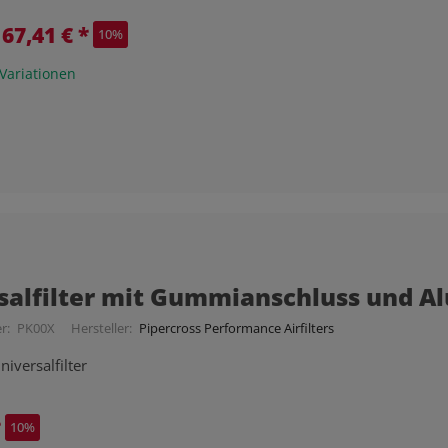
-
67,41 €
*
10%
 Variationen
salfilter mit Gummianschluss und A
r:
PK00X
Hersteller:
Pipercross Performance Airfilters
niversalfilter
*
10%