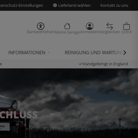
enschutz-Einstellungen
Lieferland wählen
Kontakt zu uns
Barrierefreiheit
Anmelden
Vergleichen
0,00 €
Meine Garage
INFORMATIONEN
REINIGUNG UND WARTUNG
e
Handgefertigt in England
SCHLUSS