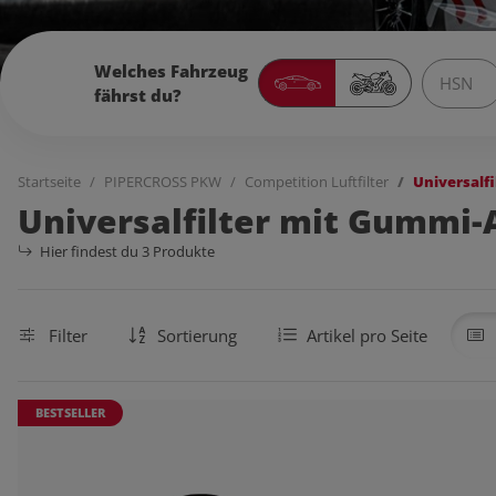
Welches Fahrzeug
fährst du?
Startseite
PIPERCROSS PKW
Competition Luftfilter
Universalf
Universalfilter mit Gummi-
Hier findest du 3 Produkte
Filter
Sortierung
Artikel pro Seite
BESTSELLER