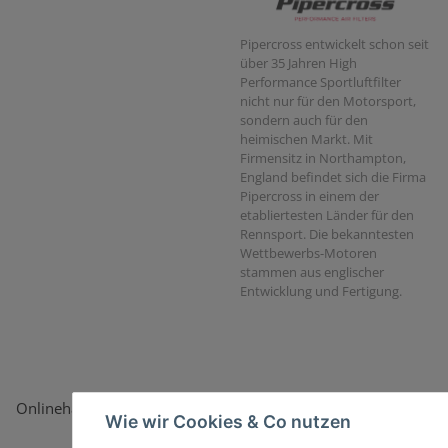
Pipercross entwickelt schon seit
über 35 Jahren High
Performance Sportluftfilter
nicht nur für den Motorsport,
sondern auch für den
heimischen Markt. Mit
Firmensitz in Northampton,
England befindet sich die Firma
Pipercross in einem der
etabliertesten Länder für den
Rennsport. Die bekanntesten
Wettbewerbs-Motoren
stammen aus englischer
Entwicklung und Fertigung.
Onlinehandel basiert auf Vertrauen:
Wie wir Cookies & Co nutzen