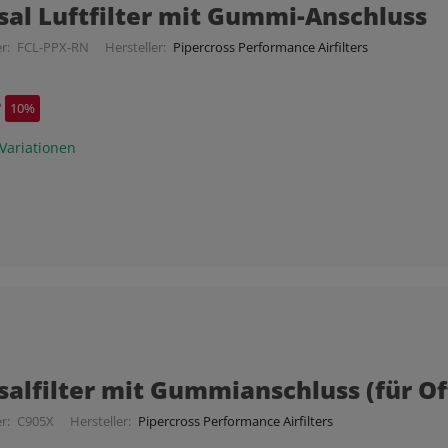
sal Luftfilter mit Gummi-Anschluss
r:
FCL-PPX-RN
Hersteller:
Pipercross Performance Airfilters
*
10%
 Variationen
salfilter mit Gummianschluss (für Of
r:
C905X
Hersteller:
Pipercross Performance Airfilters