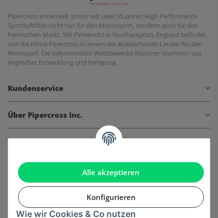
Pipercross entwickelt schon seit über 35 Jahren High Performance
Sportluftfilter nicht nur für den Motorsport, sondern auch für den
heimischen Markt. Mit Firmensitz in Northampton, England befindet
sich die Firma Pipercross in einem der etabliertesten Länder für den
Rennsport. Die bekanntesten Wettbewerbs-Motoren stammen aus
englischer Entwicklung und Fertigung.
Kundenservice
Über Pipercross Inc.
Informationen
Gesetzliche Informationen
Alle akzeptieren
Konfigurieren
Wie wir Cookies & Co nutzen