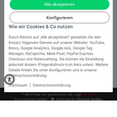
Gesetzliche Informationen
Alle akzeptieren
Konfigurieren
Wie wir Cookies & Co nutzen
Onlinehandel basiert auf Vertrauen:
Durch Klicken auf „Alle akzeptieren“ gestatten Sie den
Einsatz folgender Dienste auf unserer Website: YouTube,
Sicher bezahlen via:
Brevo, Google Analytics, Google Ads, Google Tag
Manager, ReCaptcha, Meta Pixel, PayPal Express
Checkout und Ratenzahlung. Sie können die Einstellung
jederzeit ändern (Fingerabdruck-Icon links unten). Weitere
Details finden Sie unter
Konfigurieren
und in unserer
Datenschutzerklärung
.
Impressum
|
Datenschutzerklärung
* Alle Preise inkl. gesetzlicher USt., zzgl.
Versand
© J+A Handels GmbH
Perfected by
Dreizack Medien.
Powered by
JTL-Shop