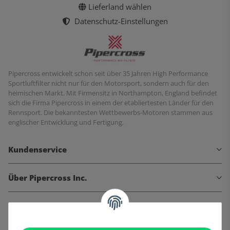
Lieferland wählen
Datenschutz-Einstellungen
Pipercross entwickelt schon seit über 35 Jahren High Performance
Sportluftfilter nicht nur für den Motorsport, sondern auch für den
heimischen Markt. Mit Firmensitz in Northampton, England befindet
sich die Firma Pipercross in einem der etabliertesten Länder für den
Rennsport. Die bekanntesten Wettbewerbs-Motoren stammen aus
englischer Entwicklung und Fertigung.
Kundenservice
Über Pipercross Inc.
Informationen