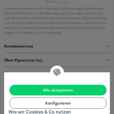
Pipercross entwickelt schon seit über 35 Jahren High Performance
Sportluftfilter nicht nur für den Motorsport, sondern auch für den
heimischen Markt. Mit Firmensitz in Northampton, England befindet
sich die Firma Pipercross in einem der etabliertesten Länder für den
Rennsport. Die bekanntesten Wettbewerbs-Motoren stammen aus
englischer Entwicklung und Fertigung.
Kundenservice
Über Pipercross Inc.
Informationen
Gesetzliche Informationen
Alle akzeptieren
Konfigurieren
Wie wir Cookies & Co nutzen