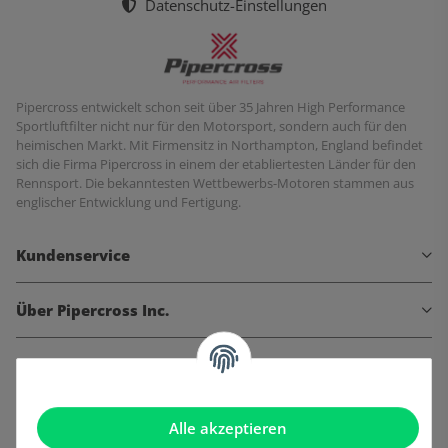
Datenschutz-Einstellungen
Pipercross entwickelt schon seit über 35 Jahren High Performance
Sportluftfilter nicht nur für den Motorsport, sondern auch für den
heimischen Markt. Mit Firmensitz in Northampton, England befindet
sich die Firma Pipercross in einem der etabliertesten Länder für den
Rennsport. Die bekanntesten Wettbewerbs-Motoren stammen aus
englischer Entwicklung und Fertigung.
Kundenservice
Über Pipercross Inc.
Informationen
Gesetzliche Informationen
Alle akzeptieren