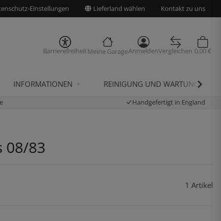
enschutz-Einstellungen
Lieferland wählen
Kontakt zu uns
Barrierefreiheit
Anmelden
Vergleichen
0,00 €
Meine Garage
INFORMATIONEN
REINIGUNG UND WARTUNG
e
Handgefertigt in England
s 08/83
1 Artikel