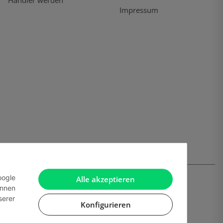
Händler werden
Impressum
oogle
Alle akzeptieren
önnen
serer
Konfigurieren