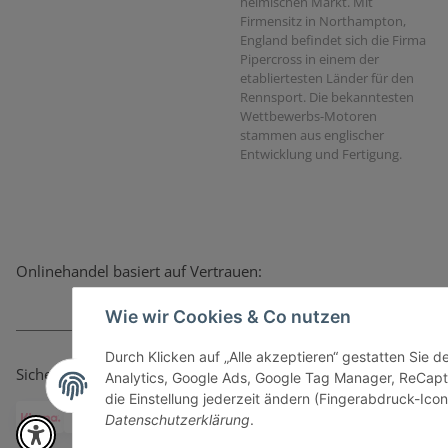
heimischen Markt. Mit
Firmensitz in Northampton,
England befindet sich die Firma
Pipercross in einem der
etabliertesten Länder für den
Rennsport. Die bekanntesten
Wettbewerbs-Motoren
stammen aus englischer
Entwicklung und Fertigung.
Onlinehandel basiert auf Vertrauen:
Wie wir Cookies & Co nutzen
Durch Klicken auf „Alle akzeptieren“ gestatten Sie 
Sicher bezahlen via:
Analytics, Google Ads, Google Tag Manager, ReCapt
die Einstellung jederzeit ändern (Fingerabdruck-Icon 
Datenschutzerklärung
.