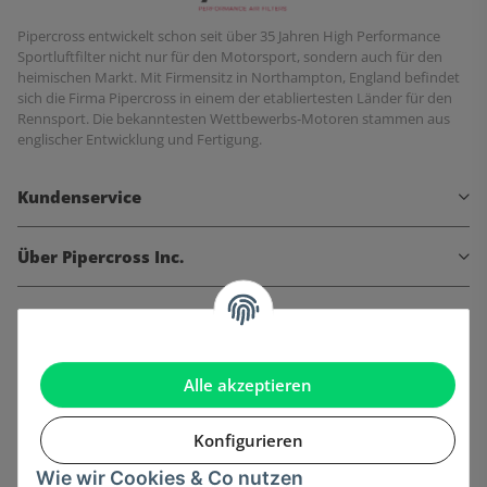
Pipercross entwickelt schon seit über 35 Jahren High Performance
Sportluftfilter nicht nur für den Motorsport, sondern auch für den
heimischen Markt. Mit Firmensitz in Northampton, England befindet
sich die Firma Pipercross in einem der etabliertesten Länder für den
Rennsport. Die bekanntesten Wettbewerbs-Motoren stammen aus
englischer Entwicklung und Fertigung.
Kundenservice
Über Pipercross Inc.
Informationen
Gesetzliche Informationen
Alle akzeptieren
Konfigurieren
Wie wir Cookies & Co nutzen