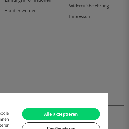
Widerrufsbelehrung
Händler werden
Impressum
oogle
Alle akzeptieren
önnen
serer
Konfigurieren