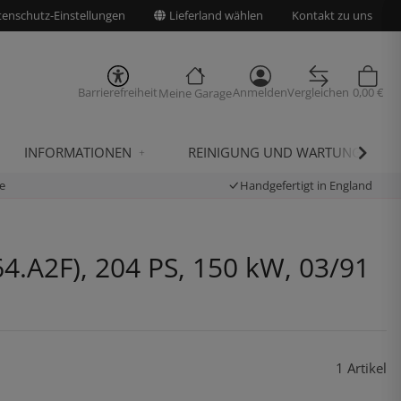
enschutz-Einstellungen
Lieferland wählen
Kontakt zu uns
Barrierefreiheit
Anmelden
Vergleichen
0,00 €
Meine Garage
INFORMATIONEN
REINIGUNG UND WARTUNG
e
Handgefertigt in England
4.A2F), 204 PS, 150 kW, 03/91
1 Artikel