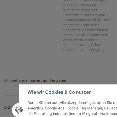
sondern auch für den
heimischen Markt. Mit
Firmensitz in Northampton,
England befindet sich die Firma
Pipercross in einem der
etabliertesten Länder für den
Rennsport. Die bekanntesten
Wettbewerbs-Motoren
stammen aus englischer
Entwicklung und Fertigung.
Onlinehandel basiert auf Vertrauen:
Wie wir Cookies & Co nutzen
Durch Klicken auf „Alle akzeptieren“ gestatten Sie 
Sicher bezahlen via:
Analytics, Google Ads, Google Tag Manager, ReCapt
die Einstellung jederzeit ändern (Fingerabdruck-Icon 