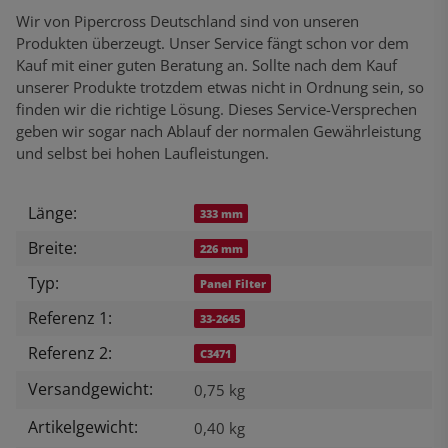
Wir von Pipercross Deutschland sind von unseren
Produkten überzeugt. Unser Service fängt schon vor dem
Kauf mit einer guten Beratung an. Sollte nach dem Kauf
unserer Produkte trotzdem etwas nicht in Ordnung sein, so
finden wir die richtige Lösung. Dieses Service-Versprechen
geben wir sogar nach Ablauf der normalen Gewährleistung
und selbst bei hohen Laufleistungen.
Länge:
Produkteigenschaft
Wert
333 mm
Breite:
226 mm
Typ:
Panel Filter
Referenz 1:
33-2645
Referenz 2:
C3471
Versandgewicht:
0,75 kg
Artikelgewicht:
0,40
kg