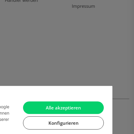
Händler werden
Impressum
oogle
Alle akzeptieren
önnen
serer
Konfigurieren