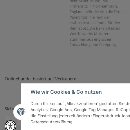
heimischen Markt. Mit
Firmensitz in Northampton,
England befindet sich die Firma
Pipercross in einem der
etabliertesten Länder für den
Rennsport. Die bekanntesten
Wettbewerbs-Motoren
stammen aus englischer
Entwicklung und Fertigung.
Onlinehandel basiert auf Vertrauen:
Wie wir Cookies & Co nutzen
Durch Klicken auf „Alle akzeptieren“ gestatten Sie 
Sicher bezahlen via:
Analytics, Google Ads, Google Tag Manager, ReCapt
die Einstellung jederzeit ändern (Fingerabdruck-Icon 
Datenschutzerklärung
.