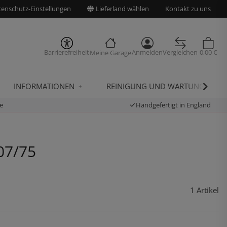
enschutz-Einstellungen
Lieferland wählen
Kontakt zu uns
Barrierefreiheit
Anmelden
Vergleichen
0,00 €
Meine Garage
INFORMATIONEN
REINIGUNG UND WARTUNG
e
Handgefertigt in England
 07/75
1 Artikel