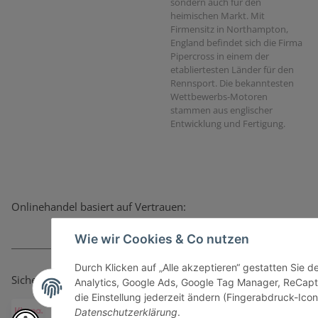
sondern auch für den
heimischen Markt. Mit
Firmensitz in Northampton,
England befindet sich die Firma
Pipercross in einem der
etabliertesten Länder für den
Rennsport. Die bekanntesten
Wettbewerbs-Motoren
stammen aus englischer
Entwicklung und Fertigung.
Onlinehandel basiert auf Vertrauen:
Wie wir Cookies & Co nutzen
Durch Klicken auf „Alle akzeptieren“ gestatten Sie 
Sicher bezahlen via:
Analytics, Google Ads, Google Tag Manager, ReCapt
die Einstellung jederzeit ändern (Fingerabdruck-Icon 
Datenschutzerklärung
.