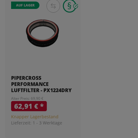
AUF LAGER
PIPERCROSS
PERFORMANCE
LUFTFILTER - PX1224DRY
Alter Preis: 69,90 €
62,91 €
*
Knapper Lagerbestand
Lieferzeit:
1 - 3 Werktage