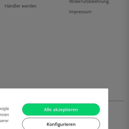
Widerrufsbelehrung
Händler werden
Impressum
oogle
Alle akzeptieren
önnen
serer
Konfigurieren