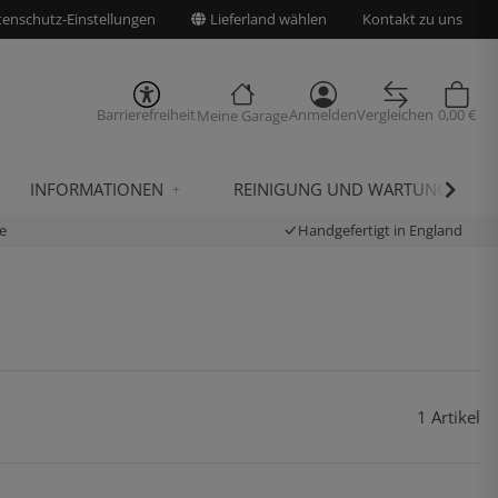
enschutz-Einstellungen
Lieferland wählen
Kontakt zu uns
Barrierefreiheit
Anmelden
Vergleichen
0,00 €
Meine Garage
INFORMATIONEN
REINIGUNG UND WARTUNG
e
Handgefertigt in England
1 Artikel