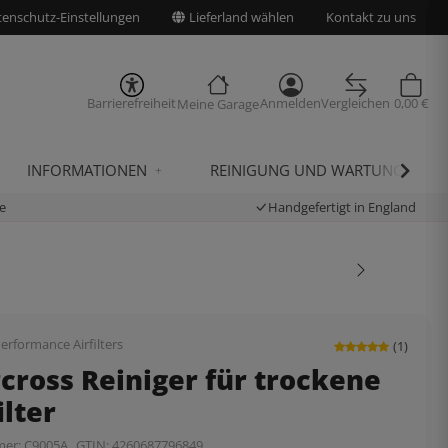
enschutz-Einstellungen
Lieferland wählen
Kontakt zu uns
Barrierefreiheit
Anmelden
Vergleichen
0,00 €
Meine Garage
INFORMATIONEN
REINIGUNG UND WARTUNG
e
Handgefertigt in England
erformance Airfilters
(1)
cross Reiniger für trockene
ilter
mer:
C9005A
GTIN:
4260687796849