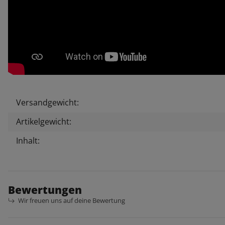
Versandgewicht:
Produkteigenschaft
Wert
Artikelgewicht:
Inhalt:
Bewertungen
Wir freuen uns auf deine Bewertung