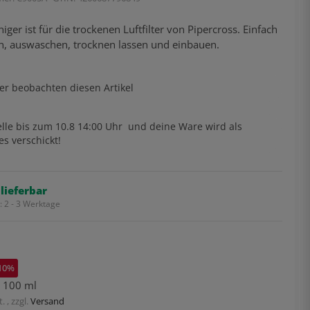
niger ist für die trockenen Luftfilter von Pipercross. Einfach
n, auswaschen, trocknen lassen und einbauen.
er beobachten diesen Artikel
lle bis
zum 10.8 14:00 Uhr
und deine Ware wird als
es verschickt!
 lieferbar
t:
2 - 3 Werktage
10%
o 100 ml
. , zzgl.
Versand