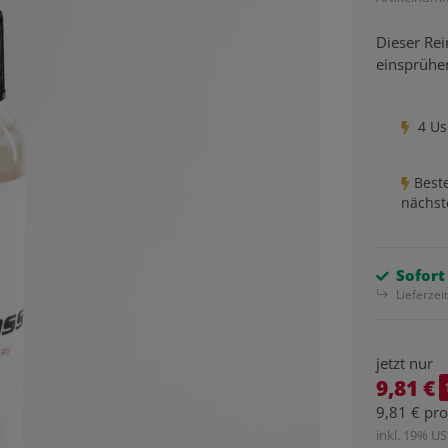
Dieser Rei
einsprühe
4 Us
Beste
nächst
Sofort
Lieferzei
jetzt nur
9,81 €
9,81 € pr
inkl. 19% USt