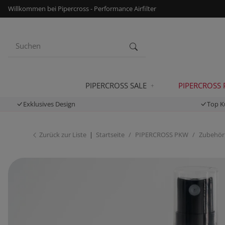
Willkommen bei Pipercross - Performance Airfilter
PIPERCROSS SALE
PIPERCROSS
Exklusives Design
Top K
Zurück zur Liste
Startseite
PIPERCROSS PKW
Zubehör