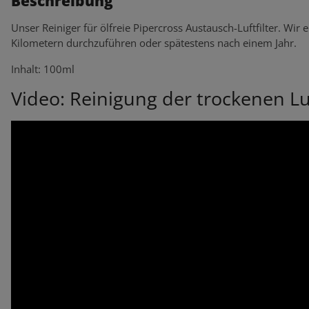
Beschreibung
Unser Reiniger für ölfreie Pipercross Austausch-Luftfilter. Wi
Kilometern durchzuführen oder spätestens nach einem Jahr.
Inhalt: 100ml
Video: Reinigung der trockenen Luf