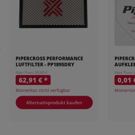
PIPERCROSS PERFORMANCE
PIPERCR
LUFTFILTER - PP1895DRY
AUFKLE
Alter Preis: 69,90 €
Alter Preis: 
62,91 €
*
0,01
Momentan nicht verfügbar
Momentan 
Alternativprodukt kaufen