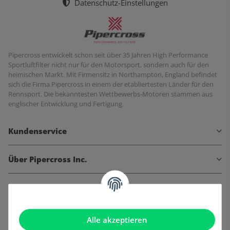
Datenschutz-Einstellungen
Pipercross entwickelt schon seit über 35 Jahren High Performance
Sportluftfilter nicht nur für den Motorsport, sondern auch für den
heimischen Markt. Mit Firmensitz in Northampton, England befindet
sich die Firma Pipercross in einem der etabliertesten Länder für den
Rennsport. Die bekanntesten Wettbewerbs-Motoren stammen aus
englischer Entwicklung und Fertigung.
Kundenservice
Über Pipercross Inc.
Informationen
Gesetzliche Informationen
Alle akzeptieren