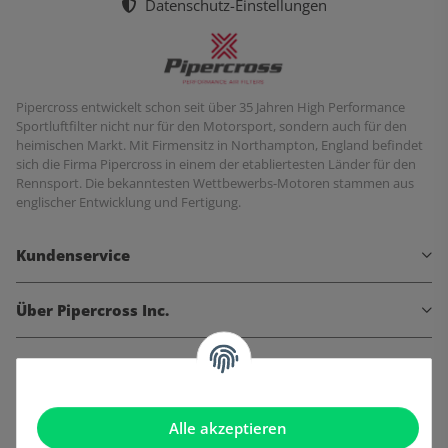
Datenschutz-Einstellungen
Pipercross entwickelt schon seit über 35 Jahren High Performance
Sportluftfilter nicht nur für den Motorsport, sondern auch für den
heimischen Markt. Mit Firmensitz in Northampton, England befindet
sich die Firma Pipercross in einem der etabliertesten Länder für den
Rennsport. Die bekanntesten Wettbewerbs-Motoren stammen aus
englischer Entwicklung und Fertigung.
Kundenservice
Über Pipercross Inc.
Informationen
Gesetzliche Informationen
Alle akzeptieren