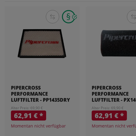
PIPERCROSS
PIPERCROSS
PERFORMANCE
PERFORMANCE
LUFTFILTER - PP1435DRY
LUFTFILTER - PX1
Alter Preis: 69,90 €
Alter Preis: 69,90 €
62,91 €
*
62,91 €
*
Momentan nicht verfügbar
Momentan nicht verf