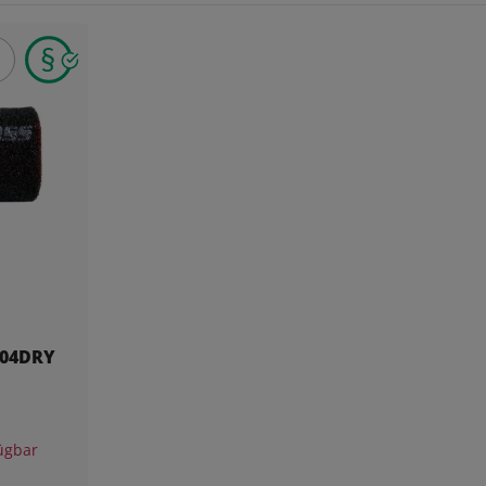
404DRY
ügbar