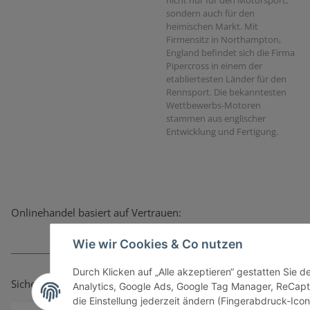
sondern auch für den
heimischen Markt. Mit
Firmensitz in Northampton,
England befindet sich die Firma
Pipercross in einem der
etabliertesten Länder für den
Rennsport. Die bekanntesten
Wettbewerbs-Motoren
stammen aus englischer
Entwicklung und Fertigung.
Onlinehandel basiert auf Vertrauen:
Wie wir Cookies & Co nutzen
Durch Klicken auf „Alle akzeptieren“ gestatten Sie 
Sicher bezahlen via:
Analytics, Google Ads, Google Tag Manager, ReCapt
die Einstellung jederzeit ändern (Fingerabdruck-Icon 