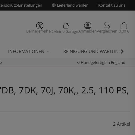
enschutz-Einstellungen
Lieferland wählen
Kontakt zu uns
Barrierefreiheit
Anmelden
Vergleichen
0,00 €
Meine Garage
INFORMATIONEN
REINIGUNG UND WARTUNG
e
Handgefertigt in England
, 7DK, 70J, 70K,, 2.5, 110 PS,
2 Artikel