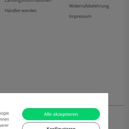
Widerrufsbelehrung
Händler werden
Impressum
oogle
Alle akzeptieren
önnen
serer
Konfigurieren