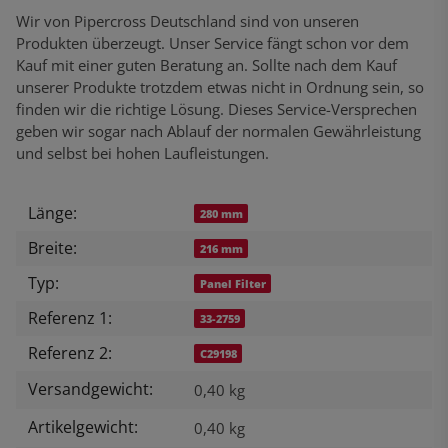
Wir von Pipercross Deutschland sind von unseren
Produkten überzeugt. Unser Service fängt schon vor dem
Kauf mit einer guten Beratung an. Sollte nach dem Kauf
unserer Produkte trotzdem etwas nicht in Ordnung sein, so
finden wir die richtige Lösung. Dieses Service-Versprechen
geben wir sogar nach Ablauf der normalen Gewährleistung
und selbst bei hohen Laufleistungen.
Länge:
Produkteigenschaft
Wert
280 mm
Breite:
216 mm
Typ:
Panel Filter
Referenz 1:
33-2759
Referenz 2:
C29198
Versandgewicht:
0,40 kg
Artikelgewicht:
0,40
kg