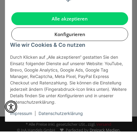
Gesetzliche Informationen
Alle akzeptieren
Konfigurieren
Wie wir Cookies & Co nutzen
Onlinehandel basiert auf Vertrauen:
Durch Klicken auf „Alle akzeptieren“ gestatten Sie den
Einsatz folgender Dienste auf unserer Website: YouTube,
Sicher bezahlen via:
Brevo, Google Analytics, Google Ads, Google Tag
Manager, ReCaptcha, Meta Pixel, PayPal Express
Checkout und Ratenzahlung. Sie können die Einstellung
jederzeit ändern (Fingerabdruck-Icon links unten). Weitere
Details finden Sie unter
Konfigurieren
und in unserer
Datenschutzerklärung
.
Impressum
|
Datenschutzerklärung
* Alle Preise inkl. gesetzlicher USt., zzgl.
Versand
© J+A Handels GmbH
Perfected by
Dreizack Medien.