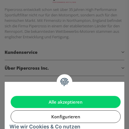
Pipercross entwickelt schon seit über 35 Jahren High Performance
Sportluftfilter nicht nur für den Motorsport, sondern auch für den
heimischen Markt. Mit Firmensitz in Northampton, England befindet
sich die Firma Pipercross in einem der etabliertesten Länder für den
Rennsport. Die bekanntesten Wettbewerbs-Motoren stammen aus
englischer Entwicklung und Fertigung.
Kundenservice
Über Pipercross Inc.
Informationen
Gesetzliche Informationen
Alle akzeptieren
Konfigurieren
Wie wir Cookies & Co nutzen