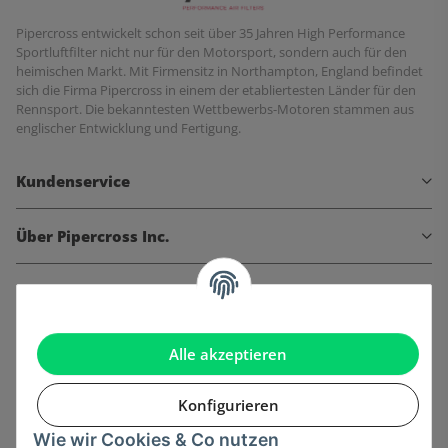
Pipercross entwickelt schon seit über 35 Jahren High Performance
Sportluftfilter nicht nur für den Motorsport, sondern auch für den
heimischen Markt. Mit Firmensitz in Northampton, England befindet
sich die Firma Pipercross in einem der etabliertesten Länder für den
Rennsport. Die bekanntesten Wettbewerbs-Motoren stammen aus
englischer Entwicklung und Fertigung.
Kundenservice
Über Pipercross Inc.
Informationen
Gesetzliche Informationen
Alle akzeptieren
Konfigurieren
Wie wir Cookies & Co nutzen