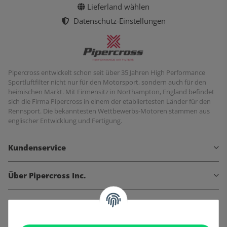
Lieferland wählen
Datenschutz-Einstellungen
Pipercross entwickelt schon seit über 35 Jahren High Performance
Sportluftfilter nicht nur für den Motorsport, sondern auch für den
heimischen Markt. Mit Firmensitz in Northampton, England befindet
sich die Firma Pipercross in einem der etabliertesten Länder für den
Rennsport. Die bekanntesten Wettbewerbs-Motoren stammen aus
englischer Entwicklung und Fertigung.
Kundenservice
Über Pipercross Inc.
Informationen