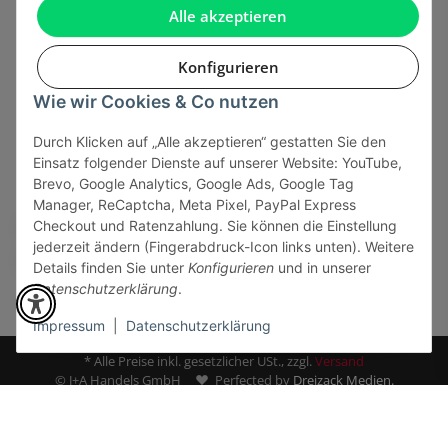
Gesetzliche Informationen
Alle akzeptieren
Konfigurieren
Wie wir Cookies & Co nutzen
Onlinehandel basiert auf Vertrauen:
Durch Klicken auf „Alle akzeptieren“ gestatten Sie den
Einsatz folgender Dienste auf unserer Website: YouTube,
Sicher bezahlen via:
Brevo, Google Analytics, Google Ads, Google Tag
Manager, ReCaptcha, Meta Pixel, PayPal Express
Checkout und Ratenzahlung. Sie können die Einstellung
jederzeit ändern (Fingerabdruck-Icon links unten). Weitere
Details finden Sie unter
Konfigurieren
und in unserer
Datenschutzerklärung
.
Impressum
|
Datenschutzerklärung
* Alle Preise inkl. gesetzlicher USt., zzgl.
Versand
© J+A Handels GmbH
Perfected by
Dreizack Medien.
Powered by
JTL-Shop