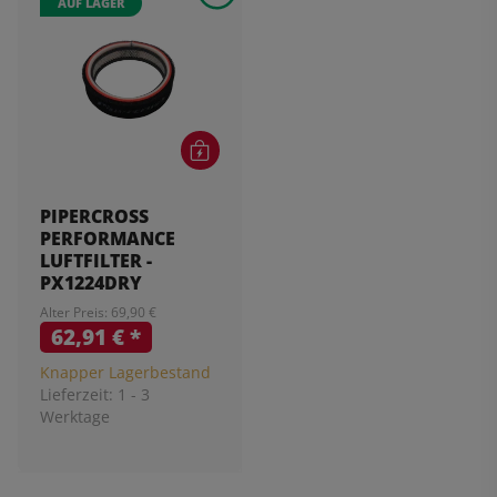
AUF LAGER
PIPERCROSS
PERFORMANCE
LUFTFILTER -
PX1224DRY
Alter Preis: 69,90 €
62,91 €
*
Knapper Lagerbestand
Lieferzeit:
1 - 3
Werktage