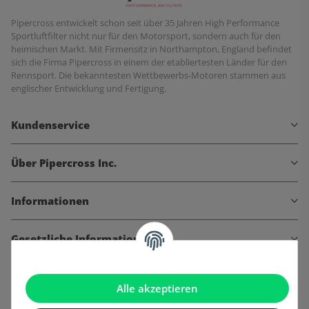
Pipercross entwickelt schon seit über 35 Jahren High Performance
Sportluftfilter nicht nur für den Motorsport, sondern auch für den
heimischen Markt. Mit Firmensitz in Northampton, England befindet
sich die Firma Pipercross in einem der etabliertesten Länder für den
Rennsport. Die bekanntesten Wettbewerbs-Motoren stammen aus
englischer Entwicklung und Fertigung.
Kundenservice
Über Pipercross Inc.
Informationen
Gesetzliche Informationen
Alle akzeptieren