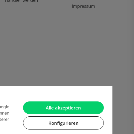
Händler werden
Impressum
oogle
Alle akzeptieren
önnen
serer
Konfigurieren