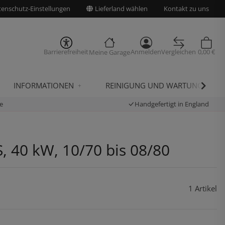
enschutz-Einstellungen
Lieferland wählen
Kontakt zu uns
Barrierefreiheit
Anmelden
Vergleichen
0,00 €
Meine Garage
INFORMATIONEN
REINIGUNG UND WARTUNG
e
Handgefertigt in England
S, 40 kW, 10/70 bis 08/80
1 Artikel