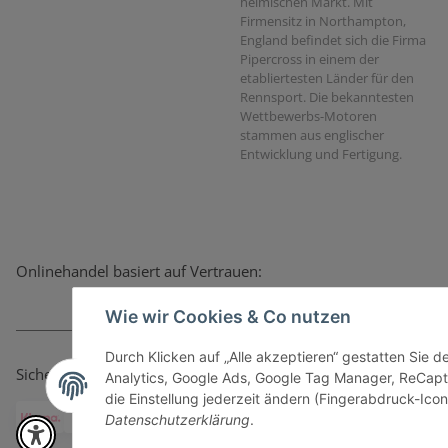
heimischen Markt. Mit
Firmensitz in Northampton,
England befindet sich die Firma
Pipercross in einem der
etabliertesten Länder für den
Rennsport. Die bekanntesten
Wettbewerbs-Motoren
stammen aus englischer
Entwicklung und Fertigung.
Onlinehandel basiert auf Vertrauen:
Wie wir Cookies & Co nutzen
Durch Klicken auf „Alle akzeptieren“ gestatten Sie 
Sicher bezahlen via:
Analytics, Google Ads, Google Tag Manager, ReCapt
die Einstellung jederzeit ändern (Fingerabdruck-Icon 
Datenschutzerklärung
.