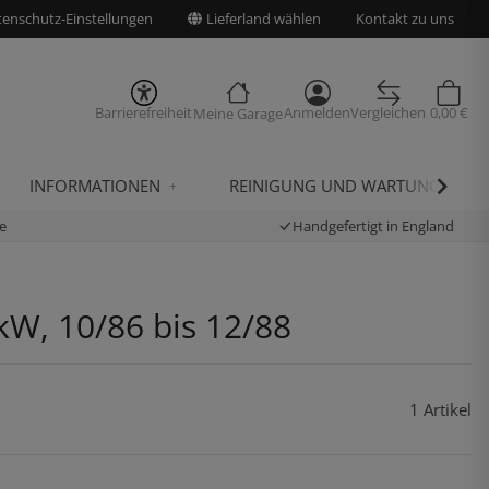
enschutz-Einstellungen
Lieferland wählen
Kontakt zu uns
Barrierefreiheit
Anmelden
Vergleichen
0,00 €
Meine Garage
INFORMATIONEN
REINIGUNG UND WARTUNG
e
Handgefertigt in England
kW, 10/86 bis 12/88
1 Artikel