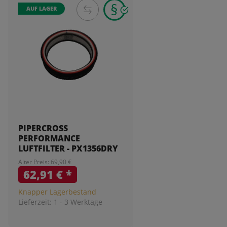
AUF LAGER
PIPERCROSS
PERFORMANCE
LUFTFILTER - PX1356DRY
Alter Preis: 69,90 €
62,91 €
*
Knapper Lagerbestand
Lieferzeit:
1 - 3 Werktage