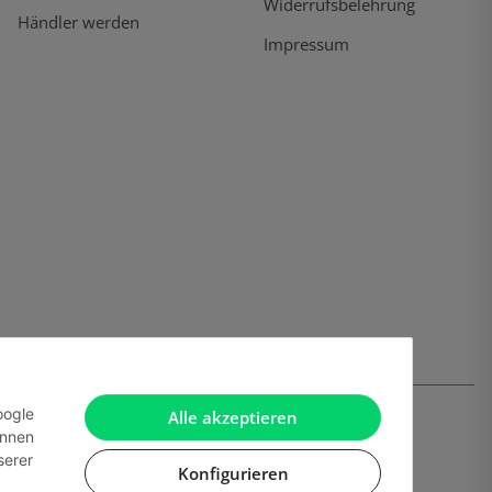
Widerrufsbelehrung
Händler werden
Impressum
oogle
Alle akzeptieren
önnen
serer
Konfigurieren