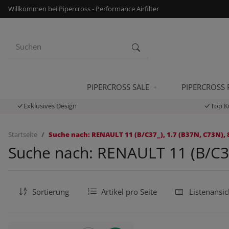
Willkommen bei Pipercross - Performance Airfilter
PIPERCROSS SALE
PIPERCROSS
Exklusives Design
Top K
Startseite
Suche nach: RENAULT 11 (B/C37_), 1.7 (B37N, C73N), 8
Suche nach: RENAULT 11 (B/C37_
Sortierung
Artikel pro Seite
Listenansic