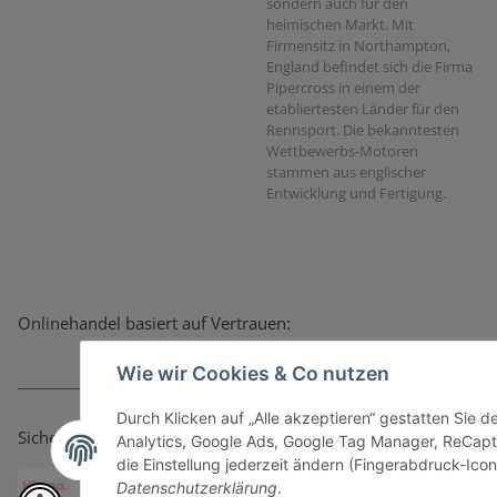
sondern auch für den
heimischen Markt. Mit
Firmensitz in Northampton,
England befindet sich die Firma
Pipercross in einem der
etabliertesten Länder für den
Rennsport. Die bekanntesten
Wettbewerbs-Motoren
stammen aus englischer
Entwicklung und Fertigung.
Onlinehandel basiert auf Vertrauen:
Wie wir Cookies & Co nutzen
Durch Klicken auf „Alle akzeptieren“ gestatten Sie 
Sicher bezahlen via:
Analytics, Google Ads, Google Tag Manager, ReCapt
die Einstellung jederzeit ändern (Fingerabdruck-Icon 
Datenschutzerklärung
.