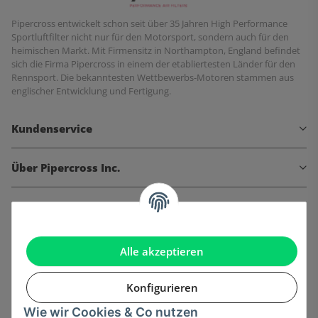
Pipercross entwickelt schon seit über 35 Jahren High Performance
Sportluftfilter nicht nur für den Motorsport, sondern auch für den
heimischen Markt. Mit Firmensitz in Northampton, England befindet
sich die Firma Pipercross in einem der etabliertesten Länder für den
Rennsport. Die bekanntesten Wettbewerbs-Motoren stammen aus
englischer Entwicklung und Fertigung.
Kundenservice
Über Pipercross Inc.
Informationen
Gesetzliche Informationen
Alle akzeptieren
Konfigurieren
Wie wir Cookies & Co nutzen