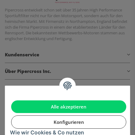
Pipercross entwickelt schon seit über 35 Jahren High Performance
Sportluftfilter nicht nur für den Motorsport, sondern auch für den
heimischen Markt. Mit Firmensitz in Northampton, England befindet
sich die Firma Pipercross in einem der etabliertesten Länder für den
Rennsport. Die bekanntesten Wettbewerbs-Motoren stammen aus
englischer Entwicklung und Fertigung.
Kundenservice
Über Pipercross Inc.
Informationen
Gesetzliche Informationen
Alle akzeptieren
Konfigurieren
Wie wir Cookies & Co nutzen