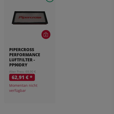
PIPERCROSS
PERFORMANCE
LUFTFILTER -
PP90DRY
Alter Preis: 69,90 €
62,91 €
*
Momentan nicht
verfügbar