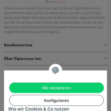
Pipercross entwickelt schon seit über 35 Jahren High Performance
Sportluftfilter nicht nur für den Motorsport, sondern auch für den
heimischen Markt. Mit Firmensitz in Northampton, England befindet
sich die Firma Pipercross in einem der etabliertesten Länder für den
Rennsport. Die bekanntesten Wettbewerbs-Motoren stammen aus
englischer Entwicklung und Fertigung.
Kundenservice
Über Pipercross Inc.
Informationen
Gesetzliche Informationen
Alle akzeptieren
Konfigurieren
Wie wir Cookies & Co nutzen