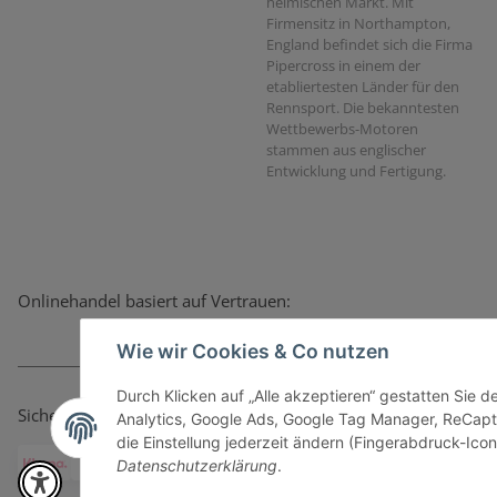
heimischen Markt. Mit
Firmensitz in Northampton,
England befindet sich die Firma
Pipercross in einem der
etabliertesten Länder für den
Rennsport. Die bekanntesten
Wettbewerbs-Motoren
stammen aus englischer
Entwicklung und Fertigung.
Onlinehandel basiert auf Vertrauen:
Wie wir Cookies & Co nutzen
Durch Klicken auf „Alle akzeptieren“ gestatten Sie 
Sicher bezahlen via:
Analytics, Google Ads, Google Tag Manager, ReCapt
die Einstellung jederzeit ändern (Fingerabdruck-Icon 
Datenschutzerklärung
.