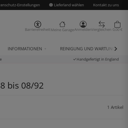
enschutz-Einstellungen
Lieferland wählen
Kontakt zu uns
Barrierefreiheit
Anmelden
Vergleichen
0,00 €
Meine Garage
INFORMATIONEN
REINIGUNG UND WARTUNG
e
Handgefertigt in England
8 bis 08/92
1 Artikel