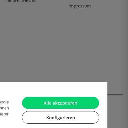
Händler werden
Impressum
oogle
Alle akzeptieren
önnen
serer
Konfigurieren