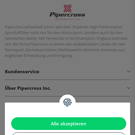
Pipercross entwickelt schon seit über 35 Jahren High Performance
Sportluftfilter nicht nur für den Motorsport, sondern auch für den
heimischen Markt. Mit Firmensitz in Northampton, England befindet
sich die Firma Pipercross in einem der etabliertesten Länder für den
Rennsport. Die bekanntesten Wettbewerbs-Motoren stammen aus
englischer Entwicklung und Fertigung.
Kundenservice
Über Pipercross Inc.
Informationen
Gesetzliche Informationen
Alle akzeptieren