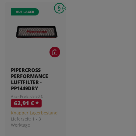
AUF LAGER
PIPERCROSS
PERFORMANCE
LUFTFILTER -
PP1449DRY
Alter Preis: 69,90 €
62,91 €
*
Knapper Lagerbestand
Lieferzeit:
1 - 3
Werktage