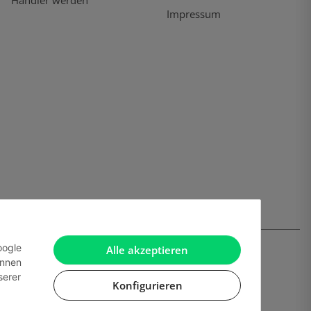
Händler werden
Impressum
oogle
Alle akzeptieren
önnen
serer
Konfigurieren