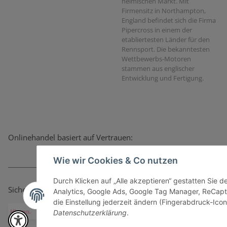
heimischen Markt. Mit
Firmensitz in Northampton,
England befindet sich die Firma
Pipercross in einem der
etabliertesten Länder für den
Rennsport. Die bekanntesten
Wettbewerbs-Motoren
stammen aus englischer
Entwicklung und Fertigung.
Onlinehandel basiert auf Vertrauen:
Wie wir Cookies & Co nutzen
Durch Klicken auf „Alle akzeptieren“ gestatten Sie 
Sicher bezahlen via:
Analytics, Google Ads, Google Tag Manager, ReCapt
die Einstellung jederzeit ändern (Fingerabdruck-Icon 
Datenschutzerklärung
.