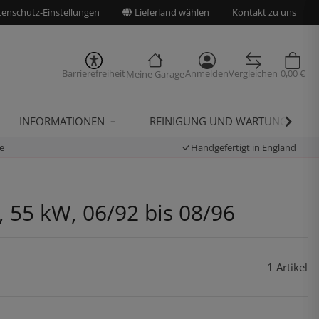
enschutz-Einstellungen
Lieferland wählen
Kontakt zu uns
Barrierefreiheit
Anmelden
Vergleichen
0,00 €
Meine Garage
INFORMATIONEN
REINIGUNG UND WARTUNG
e
Handgefertigt in England
, 55 kW, 06/92 bis 08/96
1 Artikel