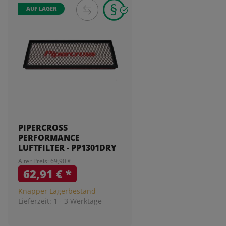
AUF LAGER
PIPERCROSS
PERFORMANCE
LUFTFILTER - PP1301DRY
Alter Preis: 69,90 €
62,91 €
*
Knapper Lagerbestand
Lieferzeit:
1 - 3 Werktage