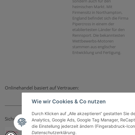
sondern auch für den
heimischen Markt. Mit
Firmensitz in Northampton,
England befindet sich die Firma
Pipercross in einem der
etabliertesten Länder für den
Rennsport. Die bekanntesten
Wettbewerbs-Motoren
stammen aus englischer
Entwicklung und Fertigung.
Onlinehandel basiert auf Vertrauen:
Wie wir Cookies & Co nutzen
Durch Klicken auf „Alle akzeptieren“ gestatten Sie 
Sicher bezahlen via:
Analytics, Google Ads, Google Tag Manager, ReCapt
die Einstellung jederzeit ändern (Fingerabdruck-Icon 
Datenschutzerklärung
.