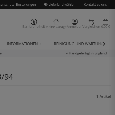
enschutz-Einstellungen
Lieferland wählen
Kontakt zu uns
Barrierefreiheit
Anmelden
Vergleichen
0,00 €
Meine Garage
INFORMATIONEN
REINIGUNG UND WARTUNG
e
Handgefertigt in England
3/94
1 Artikel