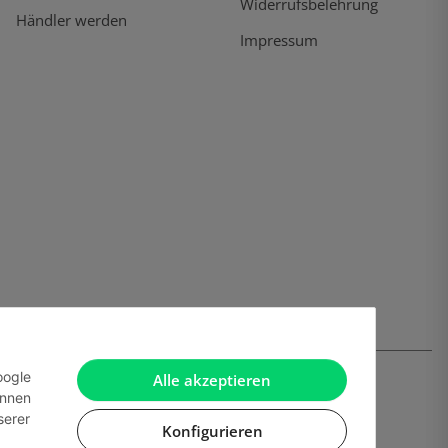
Widerrufsbelehrung
Händler werden
Impressum
oogle
Alle akzeptieren
önnen
serer
Konfigurieren