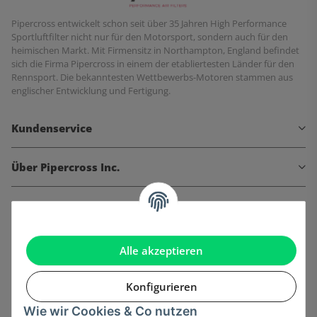
Pipercross entwickelt schon seit über 35 Jahren High Performance
Sportluftfilter nicht nur für den Motorsport, sondern auch für den
heimischen Markt. Mit Firmensitz in Northampton, England befindet
sich die Firma Pipercross in einem der etabliertesten Länder für den
Rennsport. Die bekanntesten Wettbewerbs-Motoren stammen aus
englischer Entwicklung und Fertigung.
Kundenservice
Über Pipercross Inc.
Informationen
Gesetzliche Informationen
Alle akzeptieren
Konfigurieren
Wie wir Cookies & Co nutzen