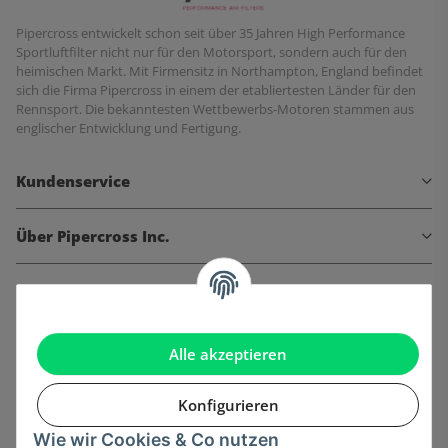
Pipercross entwickelt schon seit über 35 Jahren High Performance
Sportluftfilter nicht nur für den Motorsport, sondern auch für den
heimischen Markt. Mit Firmensitz in Northampton, England befindet
sich die Firma Pipercross in einem der etabliertesten Länder für den
Rennsport. Die bekanntesten Wettbewerbs-Motoren stammen aus
englischer Entwicklung und Fertigung.
Kundenservice
Über Pipercross Inc.
Informationen
Gesetzliche Informationen
Alle akzeptieren
Konfigurieren
Wie wir Cookies & Co nutzen