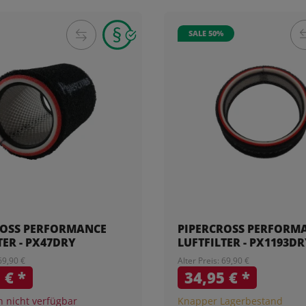
SALE 50%
ROSS PERFORMANCE
PIPERCROSS PERFORM
TER - PX47DRY
LUFTFILTER - PX1193D
 69,90 €
Alter Preis: 69,90 €
1 €
*
34,95 €
*
nicht verfügbar
Knapper Lagerbestand