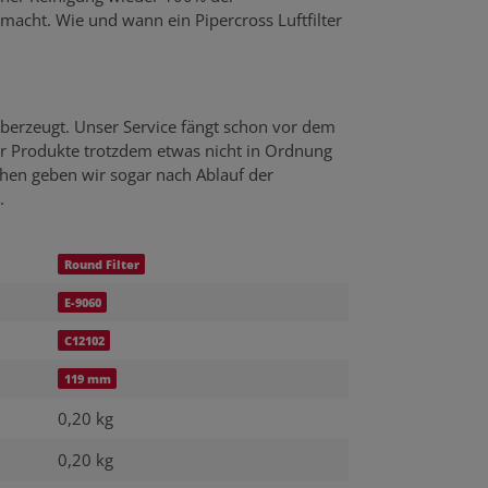
emacht. Wie und wann ein Pipercross Luftfilter
berzeugt. Unser Service fängt schon vor dem
er Produkte trotzdem etwas nicht in Ordnung
echen geben wir sogar nach Ablauf der
.
Round Filter
E-9060
C12102
119 mm
0,20 kg
0,20
kg