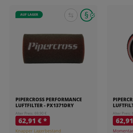
AUF LAGER
PIPERCROSS PERFORMANCE
PIPERC
LUFTFILTER - PX1371DRY
LUFTFIL
Alter Preis: 69,90 €
Alter Preis:
62,91 €
*
62,9
Knapper Lagerbestand
Momentan 