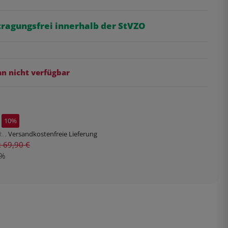
tragungsfrei innerhalb der StVZO
 nicht verfügbar
10%
. ,
Versandkostenfreie Lieferung
s: 69,90 €
%