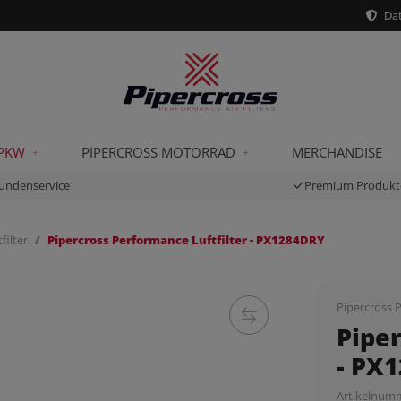
Dat
 PKW
PIPERCROSS MOTORRAD
MERCHANDISE
undenservice
Premium Produkt
filter
Pipercross Performance Luftfilter - PX1284DRY
Pipercross P
Piper
- PX
Artikelnum