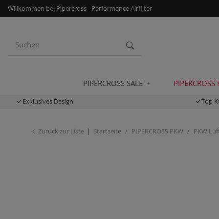
Willkommen bei Pipercross - Performance Airfilter
PIPERCROSS SALE
PIPERCROSS
Exklusives Design
Top K
Zurück zur Liste
Startseite
PIPERCROSS PKW
PKW Luft