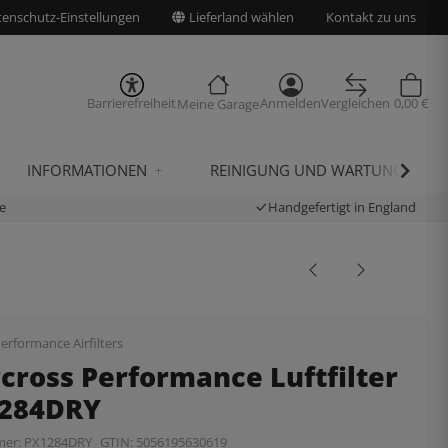
enschutz-Einstellungen
Lieferland wählen
Kontakt zu uns
Barrierefreiheit
Anmelden
Vergleichen
0,00 €
Meine Garage
INFORMATIONEN
REINIGUNG UND WARTUNG
e
Handgefertigt in England
erformance Airfilters
cross Performance Luftfilter
1284DRY
mer:
PX1284DRY
GTIN:
5056195630619