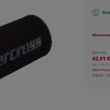
Ein
Momentan
jetzt nur
62,91 €
inkl. 19% USt
Alter Prei
Rabatt:
10