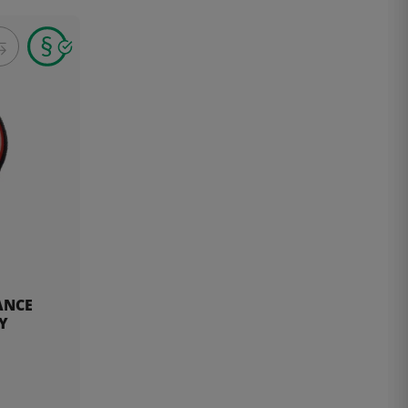
ANCE
RY