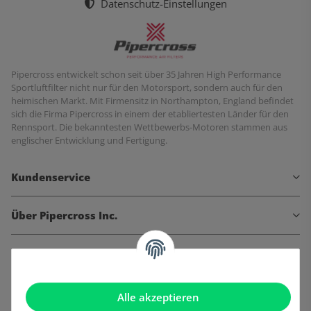
Datenschutz-Einstellungen
Pipercross entwickelt schon seit über 35 Jahren High Performance
Sportluftfilter nicht nur für den Motorsport, sondern auch für den
heimischen Markt. Mit Firmensitz in Northampton, England befindet
sich die Firma Pipercross in einem der etabliertesten Länder für den
Rennsport. Die bekanntesten Wettbewerbs-Motoren stammen aus
englischer Entwicklung und Fertigung.
Kundenservice
Über Pipercross Inc.
Informationen
Gesetzliche Informationen
Alle akzeptieren