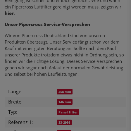
Reinigung ist schnell und einfach gemacht. Wie und wann
ein Pipercross Luftfilter gereinigt werden muss, zeigen wir
hier
.
Unser Pipercross Service-Versprechen
Wir von Pipercross Deutschland sind von unseren
Produkten überzeugt. Unser Service fängt schon vor dem
Kauf mit einer guten Beratung an. Sollte nach dem Kauf
unserer Produkte trotzdem etwas nicht in Ordnung sein, so
finden wir die richtige Lösung. Dieses Service-Versprechen
geben wir sogar nach Ablauf der normalen Gewährleistung
und selbst bei hohen Laufleistungen.
Länge:
Produkteigenschaft
Wert
358 mm
Breite:
146 mm
Typ:
Panel Filter
Referenz 1:
33-2936