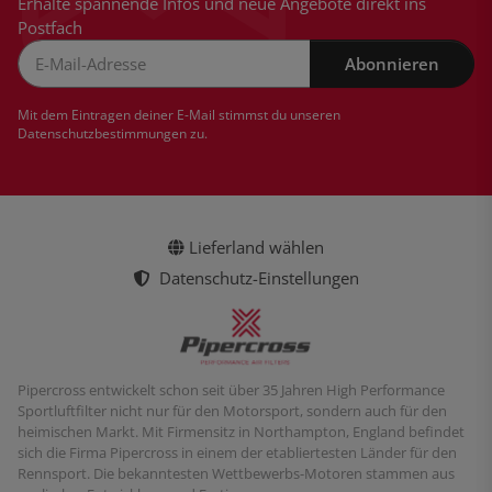
Erhalte spannende Infos und neue Angebote direkt ins
Postfach
Abonnieren
Newsletter Abonnieren
Mit dem Eintragen deiner E-Mail stimmst du unseren
Datenschutzbestimmungen
zu.
Lieferland wählen
Datenschutz-Einstellungen
Pipercross entwickelt schon seit über 35 Jahren High Performance
Sportluftfilter nicht nur für den Motorsport, sondern auch für den
heimischen Markt. Mit Firmensitz in Northampton, England befindet
sich die Firma Pipercross in einem der etabliertesten Länder für den
Rennsport. Die bekanntesten Wettbewerbs-Motoren stammen aus