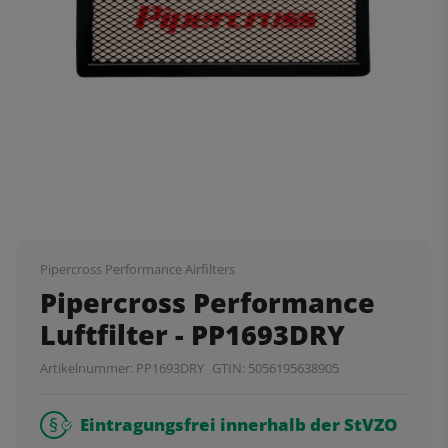
Pipercross Performance Airfilters
Pipercross Performance
Luftfilter - PP1693DRY
Artikelnummer:
PP1693DRY
GTIN:
5056195638905
Eintragungsfrei innerhalb der StVZO