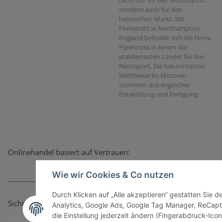
sondern auch für den
heimischen Markt. Mit
Firmensitz in Northampton,
England befindet sich die Firma
Pipercross in einem der
etabliertesten Länder für den
Rennsport. Die bekanntesten
Wettbewerbs-Motoren
stammen aus englischer
Entwicklung und Fertigung.
Onlinehandel basiert auf Vertrauen:
Wie wir Cookies & Co nutzen
Durch Klicken auf „Alle akzeptieren“ gestatten Sie 
Sicher bezahlen via:
Analytics, Google Ads, Google Tag Manager, ReCapt
die Einstellung jederzeit ändern (Fingerabdruck-Icon 