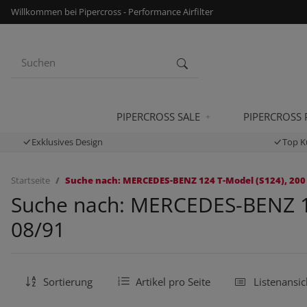
Willkommen bei Pipercross - Performance Airfilter
PIPERCROSS SALE
PIPERCROSS
Exklusives Design
Top K
Startseite
Suche nach: MERCEDES-BENZ 124 T-Model (S124), 200 T
Suche nach: MERCEDES-BENZ 124
08/91
Sortierung
Artikel pro Seite
Listenansic