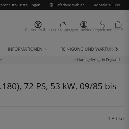
enschutz-Einstellungen
Lieferland wählen
Kontakt zu uns
Barrierefreiheit
Anmelden
Vergleichen
0,00 €
Meine Garage
INFORMATIONEN
REINIGUNG UND WARTUNG
e
Handgefertigt in England
80), 72 PS, 53 kW, 09/85 bis
1 Artikel