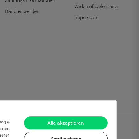
Widerrufsbelehrung
Händler werden
Impressum
oogle
Alle akzeptieren
önnen
serer
Konfigurieren