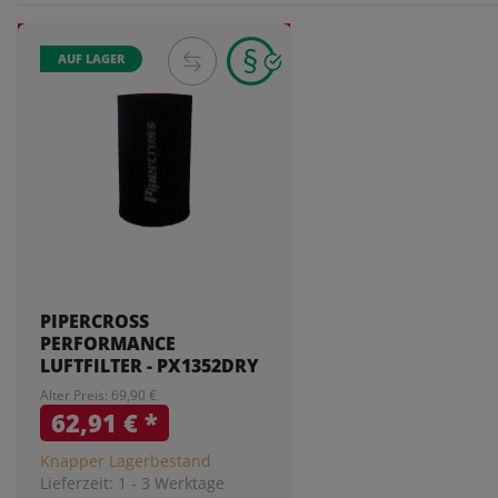
AUF LAGER
PIPERCROSS
PERFORMANCE
LUFTFILTER - PX1352DRY
Alter Preis: 69,90 €
62,91 €
*
Knapper Lagerbestand
Lieferzeit:
1 - 3 Werktage