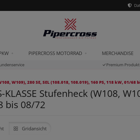
Dat
 PKW
PIPERCROSS MOTORRAD
MERCHANDISE
undenservice
Premium Produkt
, W109), 280 SE, SEL (108.018, 108.019), 160 PS, 118 kW, 01/68 b
KLASSE Stufenheck (W108, W109)
8 bis 08/72
ht
Gridansicht