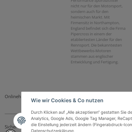
Performance Sportluftfilter
nicht nur für den Motorsport,
sondern auch für den
heimischen Markt. Mit
Firmensitz in Northampton,
England befindet sich die Firma
Pipercross in einem der
etabliertesten Länder für den
Rennsport. Die bekanntesten
Wettbewerbs-Motoren
stammen aus englischer
Entwicklung und Fertigung.
Onlinehandel basiert auf Vertrauen:
Wie wir Cookies & Co nutzen
Durch Klicken auf „Alle akzeptieren“ gestatten Sie 
Analytics, Google Ads, Google Tag Manager, ReCapt
die Einstellung jederzeit ändern (Fingerabdruck-Icon 
Sicher bezahlen via:
Datenschutzerklärung
.