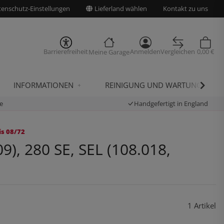
enschutz-Einstellungen
Lieferland wählen
Kontakt zu uns
Barrierefreiheit
Anmelden
Vergleichen
0,00 €
Meine Garage
INFORMATIONEN
REINIGUNG UND WARTUNG
e
Handgefertigt in England
is 08/72
, 280 SE, SEL (108.018,
1 Artikel