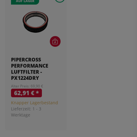
AUF LAGER
PIPERCROSS
PERFORMANCE
LUFTFILTER -
PX1224DRY
Alter Preis: 69,90 €
62,91 €
*
Knapper Lagerbestand
Lieferzeit:
1 - 3
Werktage