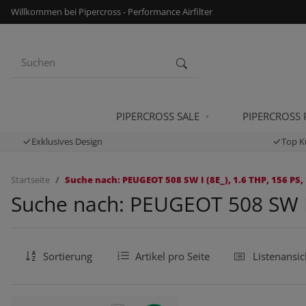
Willkommen bei Pipercross - Performance Airfilter
PIPERCROSS SALE
PIPERCROSS
Exklusives Design
Top K
Startseite
Suche nach: PEUGEOT 508 SW I (8E_), 1.6 THP, 156 PS,
Suche nach: PEUGEOT 508 SW I (
Sortierung
Artikel pro Seite
Listenansic