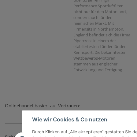
Performance Sportluftfilter
nicht nur für den Motorsport,
sondern auch für den
heimischen Markt. Mit
Firmensitz in Northampton,
England befindet sich die Firma
Pipercross in einem der
etabliertesten Länder für den
Rennsport. Die bekanntesten
Wettbewerbs-Motoren
stammen aus englischer
Entwicklung und Fertigung.
Onlinehandel basiert auf Vertrauen:
Wie wir Cookies & Co nutzen
Durch Klicken auf „Alle akzeptieren“ gestatten Sie 
Sicher bezahlen via: