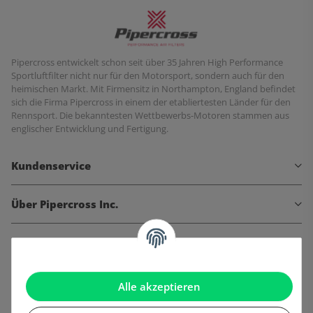
Pipercross entwickelt schon seit über 35 Jahren High Performance
Sportluftfilter nicht nur für den Motorsport, sondern auch für den
heimischen Markt. Mit Firmensitz in Northampton, England befindet
sich die Firma Pipercross in einem der etabliertesten Länder für den
Rennsport. Die bekanntesten Wettbewerbs-Motoren stammen aus
englischer Entwicklung und Fertigung.
Kundenservice
Über Pipercross Inc.
Informationen
Gesetzliche Informationen
Alle akzeptieren