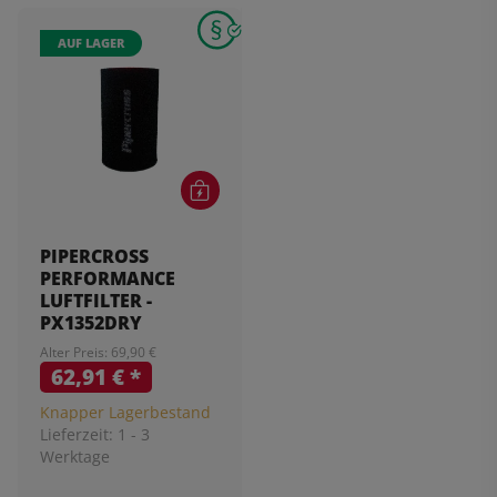
AUF LAGER
PIPERCROSS
PERFORMANCE
LUFTFILTER -
PX1352DRY
Alter Preis: 69,90 €
62,91 €
*
Knapper Lagerbestand
Lieferzeit:
1 - 3
Werktage