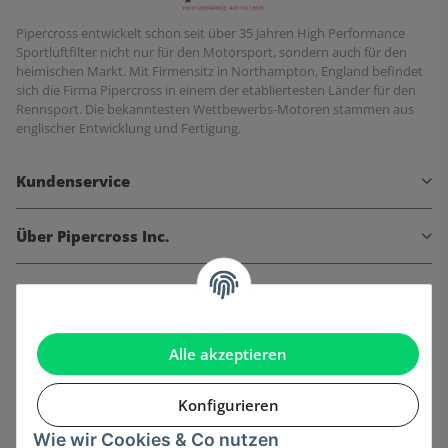
Pipercross entwickelt schon seit über 35 Jahren High Performance
Sportluftfilter nicht nur für den Motorsport, sondern auch für den
heimischen Markt. Mit Firmensitz in Northampton, England befindet
sich die Firma Pipercross in einem der etabliertesten Länder für den
Rennsport. Die bekanntesten Wettbewerbs-Motoren stammen aus
englischer Entwicklung und Fertigung.
Kundenservice
Über Pipercross Inc.
Informationen
Gesetzliche Informationen
Alle akzeptieren
Konfigurieren
Wie wir Cookies & Co nutzen