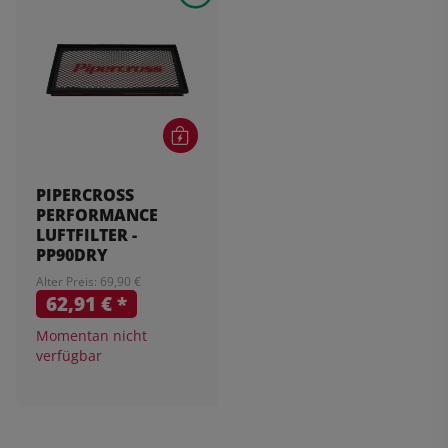
PIPERCROSS
PERFORMANCE
LUFTFILTER -
PP90DRY
Alter Preis: 69,90 €
62,91 €
*
Momentan nicht
verfügbar