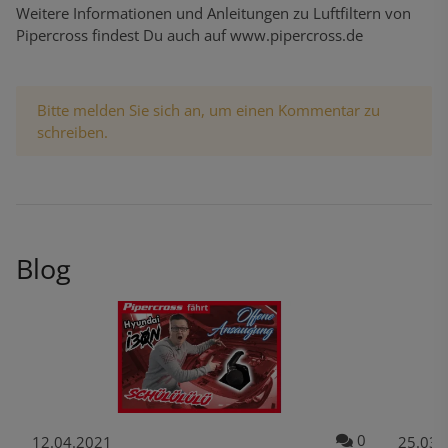
Weitere Informationen und Anleitungen zu Luftfiltern von
Pipercross findest Du auch auf
www.pipercross.de
x
Bitte melden Sie sich an, um einen Kommentar zu
schreiben.
Blog
Kommentare zum Artikel Pipercross fährt - Hyundai i20N Test | R
Kommentare 
0
12.04.2021
25.03.