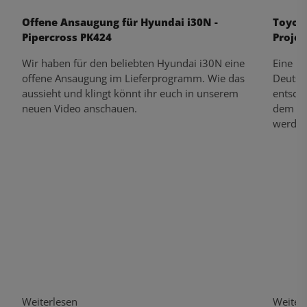
Offene Ansaugung für Hyundai i30N -
Toyota
Pipercross PK424
Projek
Wir haben für den beliebten Hyundai i30N eine
Eine ne
offene Ansaugung im Lieferprogramm. Wie das
Deutsc
aussieht und klingt könnt ihr euch in unserem
entschi
neuen Video anschauen.
dem wir
werden
Weiterlesen
Weiter