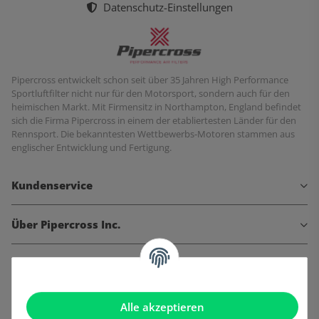
Datenschutz-Einstellungen
Pipercross entwickelt schon seit über 35 Jahren High Performance
Sportluftfilter nicht nur für den Motorsport, sondern auch für den
heimischen Markt. Mit Firmensitz in Northampton, England befindet
sich die Firma Pipercross in einem der etabliertesten Länder für den
Rennsport. Die bekanntesten Wettbewerbs-Motoren stammen aus
englischer Entwicklung und Fertigung.
Kundenservice
Über Pipercross Inc.
Informationen
Gesetzliche Informationen
Alle akzeptieren